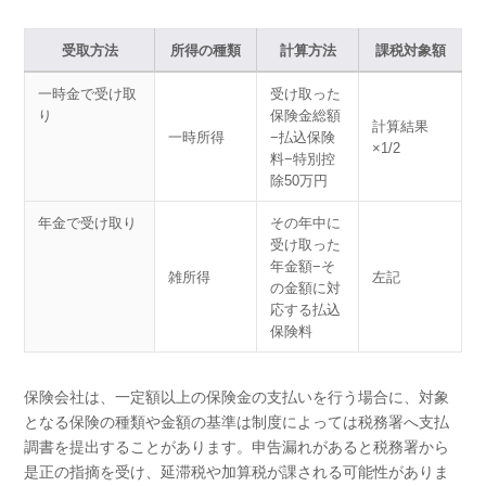
受取方法
所得の種類
計算方法
課税対象額
一時金で受け取
受け取った
り
保険金総額
計算結果
一時所得
−払込保険
×1/2
料−特別控
除50万円
年金で受け取り
その年中に
受け取った
年金額−そ
雑所得
左記
の金額に対
応する払込
保険料
保険会社は、一定額以上の保険金の支払いを行う場合に、対象
となる保険の種類や金額の基準は制度によっては税務署へ支払
調書を提出することがあります。申告漏れがあると税務署から
是正の指摘を受け、延滞税や加算税が課される可能性がありま