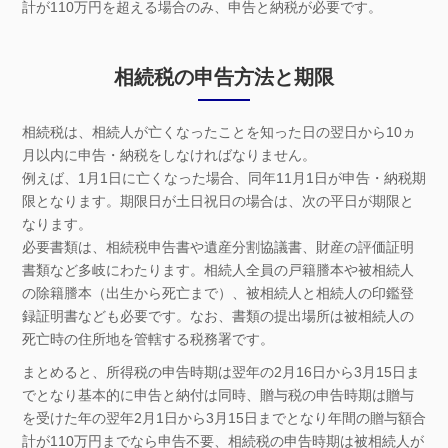
計が110万円を超える場合のみ、申告と納税が必要です。
相続税の申告方法と期限
相続税は、相続人が亡くなったことを知った日の翌日から10ヵ
月以内に申告・納税をしなければなりません。
例えば、1月1日に亡くなった場合、同年11月1日が申告・納税期
限となります。期限日が土日祝日の場合は、次の平日が期限と
なります。
必要書類は、相続税申告書や遺産分割協議書、財産の評価証明
書類など多岐にわたります。相続人全員の戸籍謄本や被相続人
の除籍謄本（出生から死亡まで）、被相続人と相続人の印鑑登
録証明書なども必要です。なお、書類の提出場所は被相続人の
死亡時の住所地を管轄する税務署です。
まとめると、所得税の申告時期は翌年の2月16日から3月15日ま
でとなり基本的に申告と納付は同時、贈与税の申告時期は贈与
を受けた年の翌年2月1日から3月15日までとなり年間の贈与額合
計が110万円までなら申告不要、相続税の申告時期は被相続人が