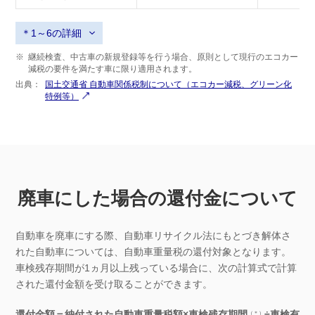
＊1～6の詳細
※
継続検査、中古車の新規登録等を行う場合、原則として現行のエコカー
減税の要件を満たす車に限り適用されます。
出典：
国土交通省 自動車関係税制について（エコカー減税、グリーン化
特例等）
廃車にした場合の還付金について
自動車を廃車にする際、自動車リサイクル法にもとづき解体さ
れた自動車については、自動車重量税の還付対象となります。
車検残存期間が1ヵ月以上残っている場合に、次の計算式で計算
された還付金額を受け取ることができます。
還付金額＝納付された自動車重量税額×車検残存期間
÷車検有
（＊）