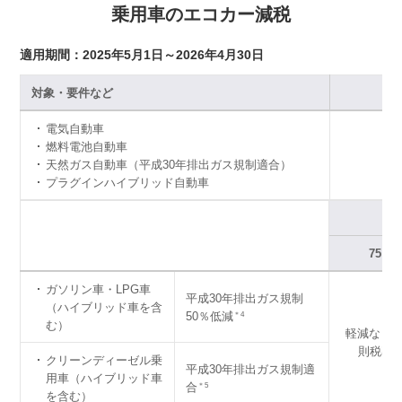
乗用車のエコカー減税
適用期間：2025年5月1日～2026年4月30日
対象・要件など
電気自動車
燃料電池自動車
天然ガス自動車（平成30年排出ガス規制適合）
プラグインハイブリッド自動車
75％
ガソリン車・LPG車
平成30年排出ガス規制
（ハイブリッド車を含
50％低減
＊4
む）
軽減なし
則税率
＊
クリーンディーゼル乗
平成30年排出ガス規制適
用車（ハイブリッド車
合
＊5
を含む）