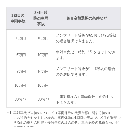
2回目以
1回目の
降の車両
免責金額選択の条件など
車両事故
事故
ノンフリート等級が6Sおよび7S等級
0万円
10万円
の場合選択できません。
車対車免ゼロ特約
をセットでき
（＊1）
5万円
10万円
ます。
ノンフリート等級が1～6等級の場合
7万円
10万円
のみ選択できます。
10万円
10万円
「車対車＋A」車両保険にのみセッ
30％
30％
＊2
＊2
トできます。
＊1
車対車免ゼロ特約について（車両保険の免責金額に関する特約）
この特約をセットした場合、車両保険の1回目の事故で、相手が確認で
きる他の車との衝突・接触事故の場合のみ、車両保険の免責金額がゼ