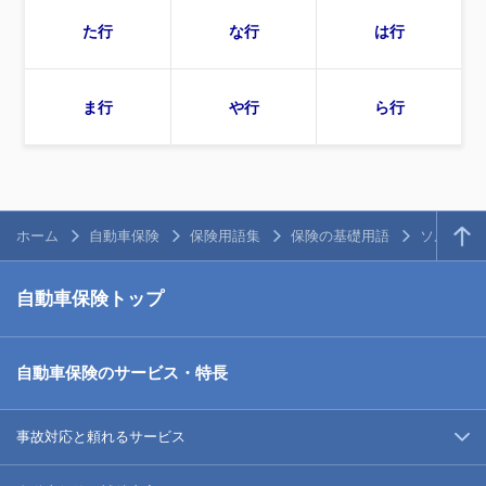
た行
な行
は行
ま行
や行
ら行
ホーム
自動車保険
保険用語集
保険の基礎用語
ソルベン
自動車保険トップ
自動車保険のサービス・特長
事故対応と頼れるサービス