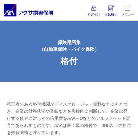
ログイン
お見積り
メニュー
保険用語集
（自動車保険・バイク保険）
格付
第三者である格付機関がディスクロージャー資料などにもとづ
き、企業の財務状況や業績などを客観的に判断して、企業の発
行する債券に対しその信用度をAAA～Dなどのアルファベット記
号であらわすものです。AAAは最上級の格付で、BBB以上の格付
を投資適格と呼んでいます。