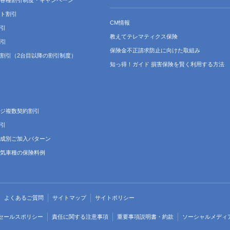
各種割引制度・キャンペーン
ト割引
CM情報
引
教えてテレマティクス保険
割引
保険金不正請求防止に向けた取組み
割引（2台目以降の割引制度）
知っ得！ガイド 損害保険を賢く利用する方法
ジ複数契約割引
引
成別ご加入パターン
気車種の保険料例
よくあるご質問
サイトマップ
サイトポリシー
セールスポリシー
責任に関する注意事項
重要事項説明書・約款
ソーシャルメディ