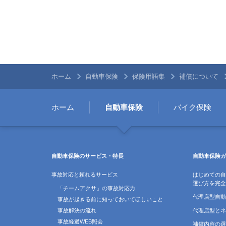
ホーム
自動車保険
保険用語集
補償について
ホーム
自動車保険
バイク保険
自動車保険のサービス・特長
自動車保険ガ
事故対応と頼れるサービス
はじめての自
選び方を完全
「チームアクサ」の事故対応力
代理店型自動
事故が起きる前に知っておいてほしいこと
事故解決の流れ
代理店型とネ
事故経過WEB照会
補償内容の選