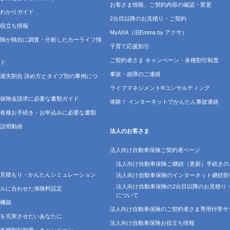
お客さま情報、ご契約内容の確認・変更
わかりガイド
2台目以降のお見積り・ご契約
役立ち情報
MyAXA（旧Emma by アクサ）
険が独自に調査・分析したカーライフ情
子育て応援割引
ご契約者さま キャンペーン・各種割引制度
ド
事故・故障のご連絡
過失割合 決め方とタイプ別の事例につ
ライフマネジメント®コンサルティング
保険金請求に必要な書類ガイド
体験！ インターネットでかんたん事故連絡
各種お手続き・お申込みに必要な書類
説明動画
法人のお客さま
法人向け自動車保険ご契約者ページ
法人向け自動車保険ご継続（更新）手続きの
見積もり・かんたんシミュレーション
法人向け自動車保険のインターネット継続割
法人向け自動車保険の2台目以降のお見積り
ルに合わせた保険料設定
について
機能
法人向け自動車保険のご契約者さま専用付帯サ
を充実させたいあなたに
法人向け自動車保険お役立ち情報