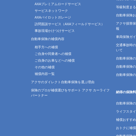
AXAプレミアムロードサービス
等級制度まる
サービスネットワーク
自動車保険お
AXAパイロットガレージ
アクサ損害保
訪問面談サービス（AXAフィールドサービス）
報
事故現場かけつけサービス
車両保険ガイ
自動車保険の補償内容
交通事故時の
相手方への補償
いて
ご自身や同乗者への補償
自動車保険の
ご自身のお車などへの補償
自動車保険の
その他の補償
補償内容一覧
自動車保険の
アクサのダイレクト自動車保険を選ぶ理由
保険のプロが補償選びをサポート アクサ カーライフ
納得の保険料
パートナー
自動車保険の
ライフスタイ
補償おすすめ
おトクに補償