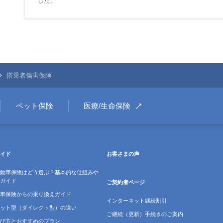
した。
搭乗者傷害保険
ペット保険
医療/生命保険
イド
お客さまの声
動車保険はどう選ぶ？基本的な仕組みや
ガイド
ご契約者ページ
車保険からの乗り換えガイド
インターネット継続割引
ット型（ダイレクト型）の違い
ご継続（更新）手続きのご案内
び方とおすすめのプラン