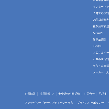
自動車保険の
インターネッ
子育て応援割
20等級継続
複数所有新規
ASV割引
無事故割引
EV割引
お客さまペー
証券不発行割
年代・家族構
メーカー・人
企業情報
採用情報
安全運転啓発活動
お問合せ
用語集
アクサグループデータプライバシー宣言
プライバシーポリシー