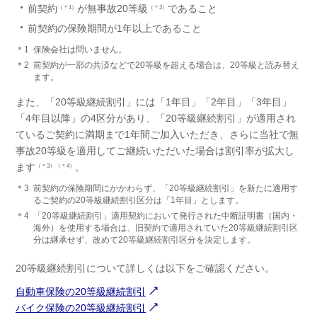
前契約
が無事故20等級
であること
（＊1）
（＊2）
前契約の保険期間が1年以上であること
＊1
保険会社は問いません。
＊2
前契約が一部の共済などで20等級を超える場合は、20等級と読み替え
ます。
また、「20等級継続割引」には「1年目」「2年目」「3年目」
「4年目以降」の4区分があり、「20等級継続割引」が適用され
ているご契約に満期まで1年間ご加入いただき、さらに当社で無
事故20等級を適用してご継続いただいた場合は割引率が拡大し
ます
。
（＊3）
（＊4）
＊3
前契約の保険期間にかかわらず、「20等級継続割引」を新たに適用す
るご契約の20等級継続割引区分は「1年目」とします。
＊4
「20等級継続割引」適用契約において発行された中断証明書（国内・
海外）を使用する場合は、旧契約で適用されていた20等級継続割引区
分は継承せず、改めて20等級継続割引区分を決定します。
20等級継続割引について詳しくは以下をご確認ください。
自動車保険の20等級継続割引
バイク保険の20等級継続割引