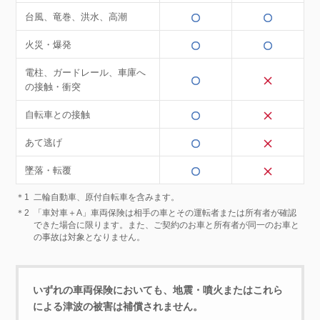
台風、竜巻、洪水、高潮
火災・爆発
電柱、ガードレール、車庫へ
の接触・衝突
自転車との接触
あて逃げ
墜落・転覆
＊1
二輪自動車、原付自転車を含みます。
＊2
「車対車＋A」車両保険は相手の車とその運転者または所有者が確認
できた場合に限ります。また、ご契約のお車と所有者が同一のお車と
の事故は対象となりません。
いずれの車両保険においても、地震・噴火またはこれら
による津波の被害は補償されません。