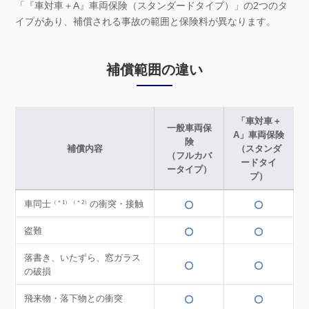
「『車対車＋A』車両保険（スタンダードタイプ）」の2つのタ
イプがあり、補償される事故の範囲と保険料が異なります。
補償範囲の違い
「車対車＋
一般車両保
A」車両保険
険
補償内容
（スタンダ
（フルカバ
ードタイ
ータイプ）
プ）
車同士
の衝突・接触
（＊1）（＊2）
盗難
落書き、いたずら、窓ガラス
の破損
飛来物・落下物との衝突