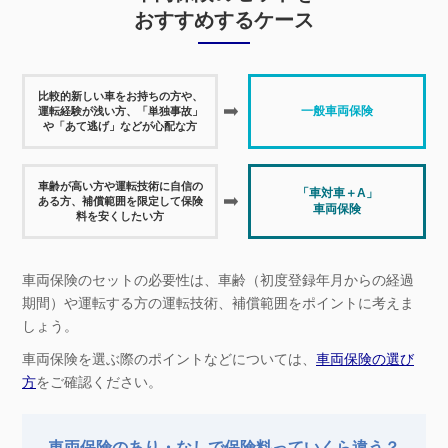
おすすめするケース
比較的新しい車をお持ちの方や、
一般車両保険
運転経験が浅い方、
「単独事故」
や「あて逃げ」などが心配な方
車齢が高い方や運転技術に自信の
「車対車＋A」
ある方、
補償範囲を限定して保険
車両保険
料を安くしたい方
車両保険のセットの必要性は、車齢（初度登録年月からの経過
期間）や運転する方の運転技術、補償範囲をポイントに考えま
しょう。
車両保険を選ぶ際のポイントなどについては、
車両保険の選び
方
をご確認ください。
車両保険のあり・なしで
保険料っていくら違う？