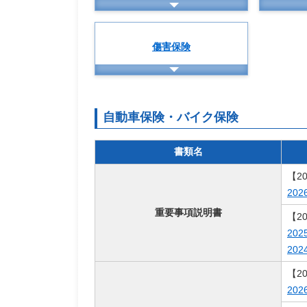
傷害保険
自動車保険・バイク保険
書類名
【2
20
重要事項説明書
【2
20
20
【2
20