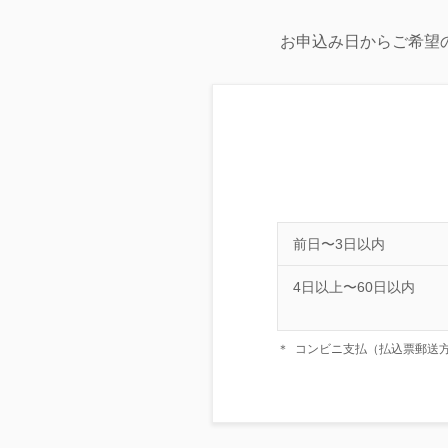
お申込み日からご希望
前日〜3日以内
4日以上〜60日以内
＊
コンビニ支払（払込票郵送