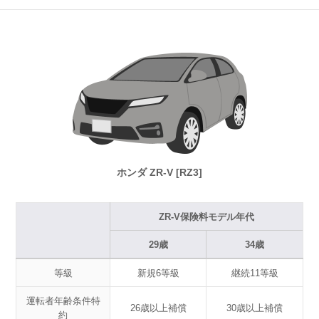
ホンダ ZR-V [RZ3]
ZR-V保険料モデル年代
29歳
34歳
等級
新規6等級
継続11等級
運転者年齢条件特
26歳以上補償
30歳以上補償
約