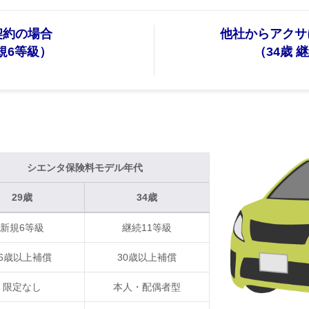
契約の場合
他社からアクサ
新規6等級）
（34歳 
シエンタ保険料モデル年代
29歳
34歳
新規6等級
継続11等級
26歳以上補償
30歳以上補償
限定なし
本人・配偶者型