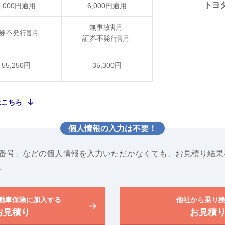
トヨタ
9,000円適用
6,000円適用
無事故割引
券不発行割引
証券不発行割引
55,250円
35,300円
はこちら
個人情報の入力は不要！
番号」などの個人情報を入力いただかなくても、お見積り結果
。
動車保険に加入する
他社から乗り
お見積り
お見積