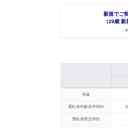
新規でご
（29歳 
等級
運転者年齢条件特約
運転者限定特約