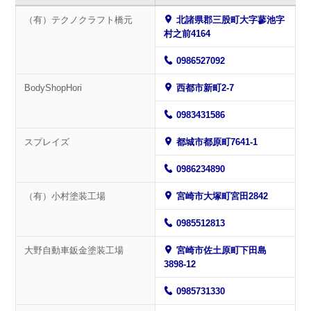
（有）テクノクラフト橋元
北諸県郡三股町大字蓼池字
村之前4164
0986527092
BodyShopHori
西都市新町2-7
0983431586
スプレイズ
都城市都原町7641-1
0986234890
（有）小村塗装工場
宮崎市大塚町宮田2842
0985512813
大野自動車鈑金塗装工場
宮崎市佐土原町下田島
3898-12
0985731330