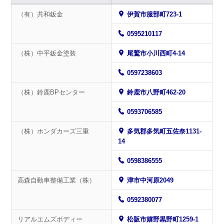
（有）共和鈑金
伊賀市服部町723-1
0595210117
（株）中平鈑金塗装
尾鷲市小川西町4-14
0597238603
（株）鈴鹿BPセンター
鈴鹿市八野町462-20
0593706585
（株）ホンダカーズ三重
多気郡多気町五佐奈1131-
14
0598386555
高森自動車整備工業（株）
津市中河原2049
0592380077
リアルエムズボディー
松阪市嬉野黒野町1259-1