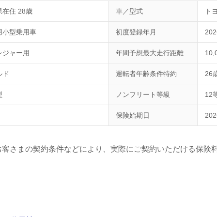
在住 28歳
車／型式
トヨ
用小型乗用車
初度登録年月
20
レジャー用
年間予想最大走行距離
10
ルド
運転者年齢条件特約
26
型
ノンフリート等級
12
保険始期日
20
お客さまの契約条件などにより、実際にご契約いただける保険