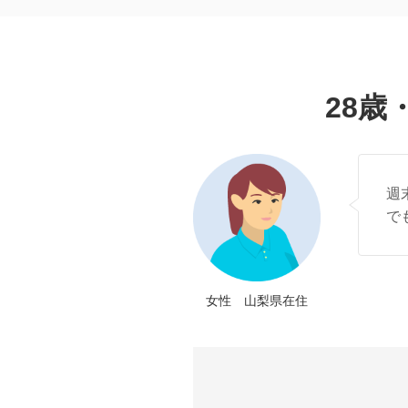
28歳
週
で
女性 山梨県在住