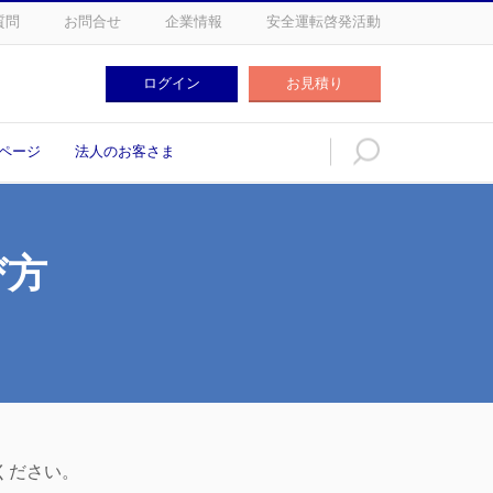
質問
お問合せ
企業情報
安全運転啓発活動
ログイン
お見積り
ログイン
お見積り
ページ
法人のお客さま
び方
、
ください。