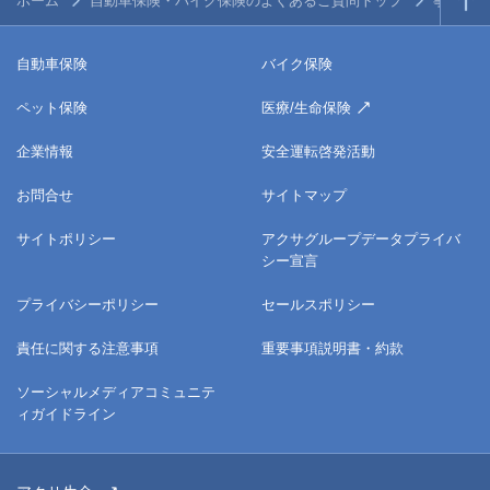
ホーム
自動車保険・バイク保険のよくあるご質問トップ
事故・ト
自動車保険
バイク保険
ペット保険
医療/生命保険
企業情報
安全運転啓発活動
お問合せ
サイトマップ
サイトポリシー
アクサグループデータプライバ
シー宣言
プライバシーポリシー
セールスポリシー
責任に関する注意事項
重要事項説明書・約款
ソーシャルメディアコミュニテ
ィガイドライン