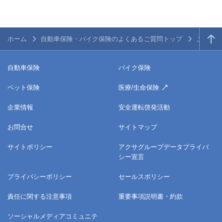
ホーム
自動車保険・バイク保険のよくあるご質問トップ
ご契約内
自動車保険
バイク保険
ペット保険
医療/生命保険
企業情報
安全運転啓発活動
お問合せ
サイトマップ
サイトポリシー
アクサグループデータプライバ
シー宣言
プライバシーポリシー
セールスポリシー
責任に関する注意事項
重要事項説明書・約款
ソーシャルメディアコミュニテ