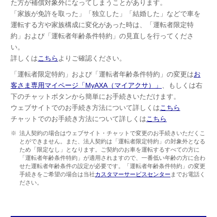
た方が補償対象外になってしまうことがあります。
「家族が免許を取った」「独立した」「結婚した」などで車を
運転する方や家族構成に変化があった時は、「運転者限定特
約」および「運転者年齢条件特約」の見直しを行ってくださ
い。
詳しくは
こちら
よりご確認ください。
「運転者限定特約」および「運転者年齢条件特約」の変更は
お
客さま専用マイページ「MyAXA（マイアクサ）」
、もしくは右
下のチャットボタンから簡単にお手続きいただけます。
ウェブサイトでのお手続き方法について詳しくは
こちら
チャットでのお手続き方法について詳しくは
こちら
※
法人契約の場合はウェブサイト・チャットで変更のお手続きいただくこ
とができません。また、法人契約は「運転者限定特約」の対象外となる
ため「限定なし」となります。ご契約のお車を運転するすべての方に
「運転者年齢条件特約」が適用されますので、一番低い年齢の方に合わ
せた運転者年齢条件の設定が必要です。「運転者年齢条件特約」の変更
手続きをご希望の場合は当社
カスタマーサービスセンター
までお電話く
ださい。