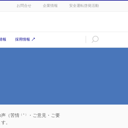
お問合せ
企業情報
安全運転啓発活動
情報
採用情報
の声（苦情
（＊）
・ご意見・ご要
ます。