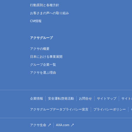
行動原則と各種方針
お客さまの声への取り組み
CM情報
アクサグループ
アクサの概要
日本における事業展開
グループ企業一覧
アクサを選ぶ理由
企業情報
安全運転啓発活動
お問合せ
サイトマップ
サイト
アクサグループデータプライバシー宣言
プライバシーポリシー
アクサ生命
AXA.com