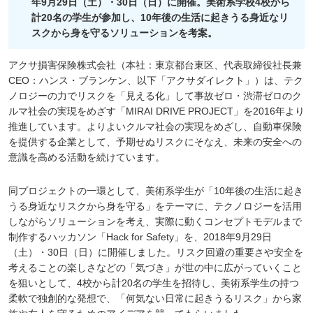
年9月29日（土）・30日（日）に開催。美術系学校4校から
計20名の学生が参加し、10年後の生活に起きうる身近なリ
スクから身を守るソリューションを考案。
アクサ損害保険株式会社（本社：東京都台東区、代表取締役社長兼
CEO：ハンス・ブランケン、以下「アクサダイレクト」）は、テク
ノロジーの力でリスクを「見える化」して事故ゼロ・渋滞ゼロのク
ルマ社会の実現をめざす「MIRAI DRIVE PROJECT」を2016年より
推進しています。よりよいクルマ社会の実現をめざし、自動車保険
を提供する企業として、予期せぬリスクにそなえ、未来の安全への
意識を高める活動を続けています。
同プロジェクトの一環として、美術系学生が「10年後の生活に起き
うる身近なリスクから身を守る」をテーマに、テクノロジーを活用
しながらソリューションを考え、実際に動くコンセプトモデルまで
制作するハッカソン「Hack for Safety」を、2018年9月29日
（土）・30日（日）に開催しました。リスク回避の重要さや安全を
考えることの楽しさなどの「気づき」が世の中に広がっていくこと
を狙いとして、4校から計20名の学生を招待し、美術系学生の持つ
柔軟で独創的な発想で、「何気ない日常に起きうるリスク」から家