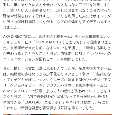
案し、車に乗りたい人と乗せたい人とをつなぐアプリを制作しまし
た。乗りたい人（高齢者など）はお礼にお金ではなく自分の作った
野菜や総菜をおすそ分けする、アプリを利用した人にはポイントが
付与され保険料減額につながる、などの具体的なアイデアも提案さ
れました。
AXA DIRECT賞には、東洋美術学校チームが考えた車搭載型コンシ
ェルジュサービス「KURUMATCH（くるまっち）」が選出されまし
た。自動運転が当たり前になる世の中を予測し、「運転する楽しさ
が失われる」ことをリスクと設定。自律走行に加えドライバーとの
コミュニケーションが図れるツールを制作しました。
また、惜しくも賞には選ばれませんでしたが、多摩美術大学チーム
は、結婚観の多様化による少子化をリスクとして挙げ、「結婚しな
くても子どもがほしい」というニーズに応えるDNAマッチングアプ
リ「ゲノムベイビー」を、デジタルハリウッド東京本校チームは、
AIやテクノロジーの浸透によって人の感性が失われていくことをリ
スクと設定し、VRで自分以外のものになって自分が得たい感情を
体感できる「EMO LAB（エモラボ）」をそれぞれ提案し、枠にと
らわれない斬新な発想が審査員より好評を得ていました。