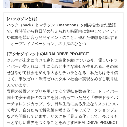
[ハッカソンとは]
ハック（hack）とマラソン（marathon）を組み合わせた造語
で、数時間から数日間の与えられた時間内に集中してアイデア
や成果を競い合う開発イベントのこと。優れた発想を創出する
「オープンイノベーション」の手法のひとつ。
[アクサダイレクトのMIRAI DRIVE PROJECT]
クルマが未来に向けて劇的に進化を続けている今、優しいドラ
イバーが増えれば、街に安心と小さな幸せが生まれる。その幸
せはやがて社会を変える大きなチカラとなる。私たちはそう信
じて、事故ゼロ・渋滞ゼロのクルマ社会の実現をめざし取り組
んでいます。
専用の装置とアプリを用いて安全運転を数値化し、ドライバー
同士で安全運転のスコアを競い合っていただく「未来ドライバ
ーチャレンジカップ」や、日常生活にある身近なリスクについ
て考え、自分たちで解決策を考える「キッズワークショップ」
などを開催しています。リスクを「見える化」して、今よりも
っと楽しい世界をつくることをめざすMIRAI DRIVE PROJECT