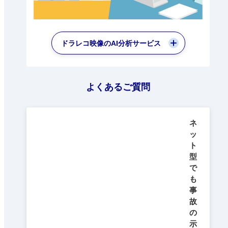
ドラレコ映像のAI分析サービス
よくあるご質問
ネ
ッ
ト
型
で
も
事
故
の
示