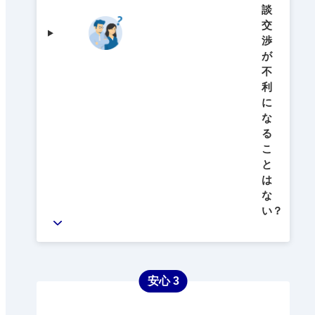
談
交
渉
が
不
利
に
な
る
こ
と
は
な
い？
安心 3