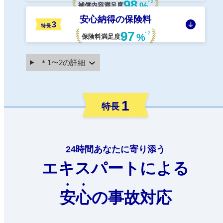
98
＊2
%
補償内容満足度
安心納得の保険料
3
特長
97
＊2
%
保険料満足度
＊1〜2の詳細
1
特長
24時間あなたに寄り添う
エキスパートによる
安心
の事故対応