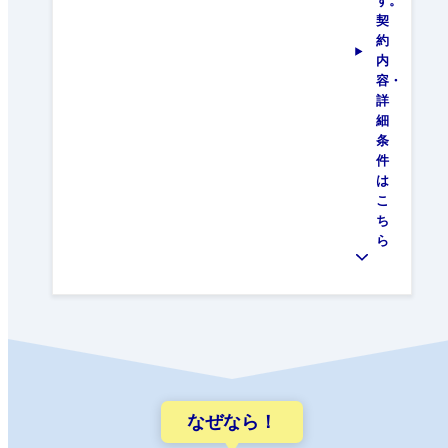
す。
契
約
内
容・
詳
細
条
件
は
こ
ち
ら
なぜなら！