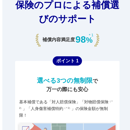
保険のプロによる補償選
びのサポート
＊1
98
%
補償内容満足度
ポイント 1
選べる3つの無制限
で
万一の際にも安心
基本補償である「対人賠償保険」「対物賠償保険
（＊
」「人身傷害補償特約
」の保険金額が無制
2）
（＊2）
限！