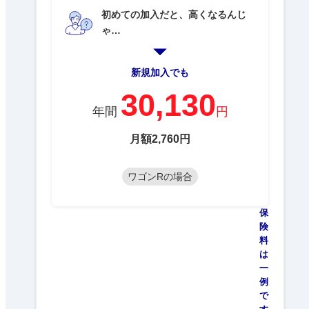
初めての加入だと、高くなるんじ
ゃ…
新規加入でも
30,130
年間
円
月額2,760円
ワゴンRの場合
保
険
料
は
一
例
で