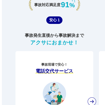
＊1
91
%
事故対応満足度
安心 1
事故発生直後から事故解決まで
アクサにおまかせ！
事故現場で安心！
電話交代サービス