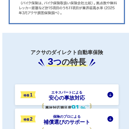
アクサのダイレクト自動車保険
3
つ
の特長
エキスパートによる
1
特長
安心の事故対応
91
＊1
%
事故対応満足度
保険のプロによる
2
特長
補償選びのサポート